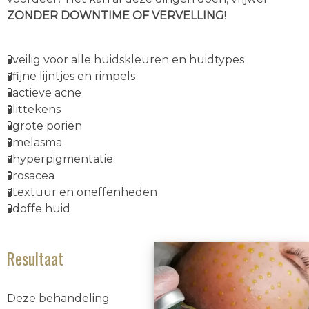
ZONDER DOWNTIME OF VERVELLING
!
🧪veilig voor alle huidskleuren en huidtypes
🧪fijne lijntjes en rimpels
🧪actieve acne
🧪littekens
🧪grote poriën
🧪melasma
🧪hyperpigmentatie
🧪rosacea
🧪textuur en oneffenheden
🧪doffe huid
Resultaat
Deze behandeling